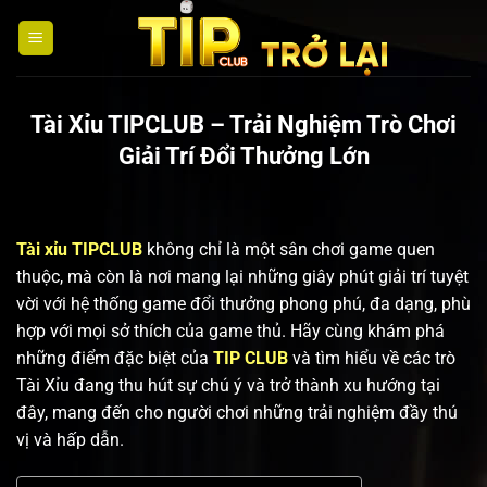
Bỏ
qua
nội
dung
Tài Xỉu TIPCLUB – Trải Nghiệm Trò Chơi
Giải Trí Đổi Thưởng Lớn
Tài xỉu TIPCLUB
không chỉ là một sân chơi game quen
thuộc, mà còn là nơi mang lại những giây phút giải trí tuyệt
vời với hệ thống game đổi thưởng phong phú, đa dạng, phù
hợp với mọi sở thích của game thủ. Hãy cùng khám phá
những điểm đặc biệt của
TIP CLUB
và tìm hiểu về các trò
Tài Xỉu đang thu hút sự chú ý và trở thành xu hướng tại
đây, mang đến cho người chơi những trải nghiệm đầy thú
vị và hấp dẫn.