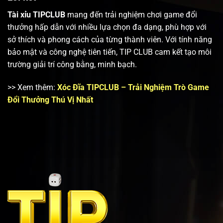
Tài xỉu TIPCLUB
mang đến trải nghiệm chơi game đổi
thưởng hấp dẫn với nhiều lựa chọn đa dạng, phù hợp với
sở thích và phong cách của từng thành viên. Với tính năng
bảo mật và công nghệ tiên tiến, TIP CLUB cam kết tạo môi
trường giải trí công bằng, minh bạch.
>> Xem thêm:
Xóc Đĩa TIPCLUB – Trải Nghiệm Trò Game
Đổi Thưởng Thú Vị Nhất