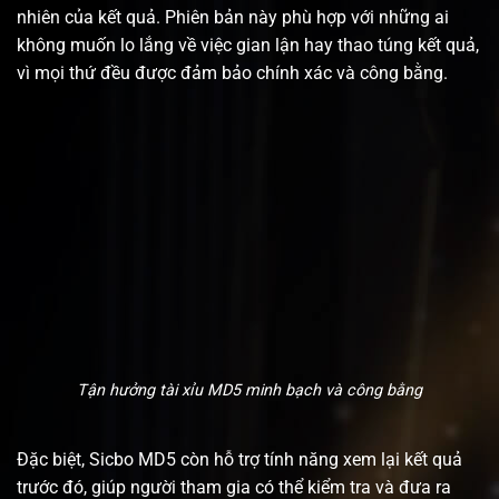
nhiên của kết quả. Phiên bản này phù hợp với những ai
không muốn lo lắng về việc gian lận hay thao túng kết quả,
vì mọi thứ đều được đảm bảo chính xác và công bằng.
Tận hưởng tài xỉu MD5 minh bạch và công bằng
Đặc biệt, Sicbo MD5 còn hỗ trợ tính năng xem lại kết quả
trước đó, giúp người tham gia có thể kiểm tra và đưa ra