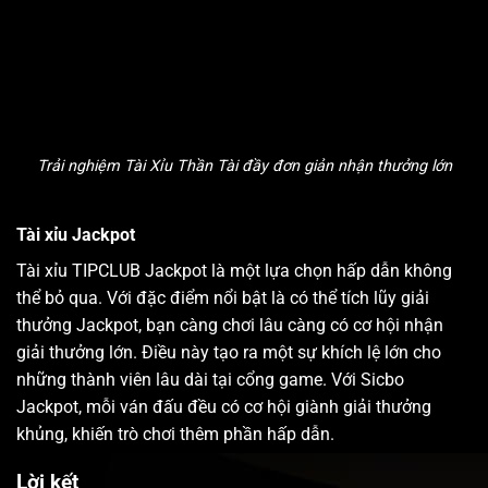
Trải nghiệm Tài Xỉu Thần Tài đầy đơn giản nhận thưởng lớn
Tài xỉu Jackpot
Tài xỉu TIPCLUB Jackpot là một lựa chọn hấp dẫn không
thể bỏ qua. Với đặc điểm nổi bật là có thể tích lũy giải
thưởng Jackpot, bạn càng chơi lâu càng có cơ hội nhận
giải thưởng lớn. Điều này tạo ra một sự khích lệ lớn cho
những thành viên lâu dài tại cổng game. Với Sicbo
Jackpot, mỗi ván đấu đều có cơ hội giành giải thưởng
khủng, khiến trò chơi thêm phần hấp dẫn.
Lời kết