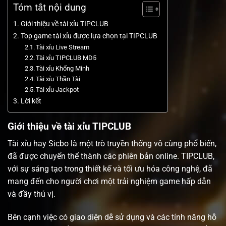
Tóm tắt nội dung
Giới thiệu về tài xỉu TIPCLUB
Top game tài xỉu được lựa chọn tại TIPCLUB
Tài xỉu Live Stream
Tài xỉu TIPCLUB MD5
Tài xỉu Khổng Minh
Tài xỉu Thần Tài
Tài xỉu Jackpot
Lời kết
Giới thiệu về tài xỉu TIPCLUB
Tài xỉu hay Sicbo là một trò truyền thống vô cùng phổ biến,
đã được chuyển thể thành các phiên bản online. TIPCLUB,
với sự sáng tạo trong thiết kế và tối ưu hóa công nghệ, đã
mang đến cho người chơi một trải nghiệm game hấp dẫn
và đầy thú vị.
Bên cạnh việc có giao diện dễ sử dụng và các tính năng hỗ